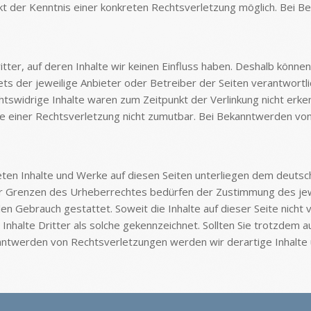
nkt der Kenntnis einer konkreten Rechtsverletzung möglich. Be
ter, auf deren Inhalte wir keinen Einfluss haben. Deshalb können
tets der jeweilige Anbieter oder Betreiber der Seiten verantwortl
tswidrige Inhalte waren zum Zeitpunkt der Verlinkung nicht erken
kte einer Rechtsverletzung nicht zumutbar. Bei Bekanntwerden vo
eten Inhalte und Werke auf diesen Seiten unterliegen dem deutsch
er Grenzen des Urheberrechtes bedürfen der Zustimmung des jewe
llen Gebrauch gestattet. Soweit die Inhalte auf dieser Seite nich
Inhalte Dritter als solche gekennzeichnet. Sollten Sie trotzdem
anntwerden von Rechtsverletzungen werden wir derartige Inhalt