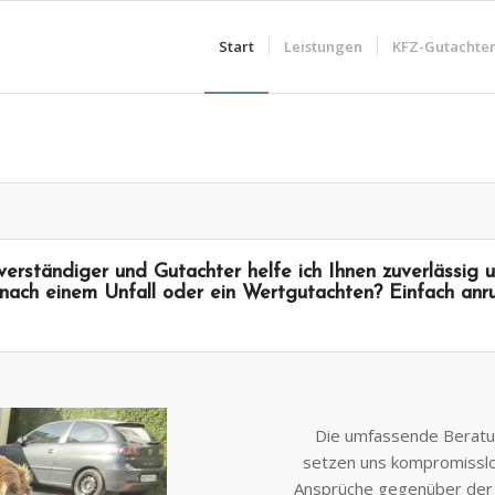
Start
Leistungen
KFZ-Gutachte
verständiger und
Gutachter
helfe ich Ihnen zuverlässig 
e nach einem
Unfall
oder ein
Wertgutachten
? Einfach anr
Die umfassende Berat
setzen uns kompromisslos
Ansprüche gegenüber de