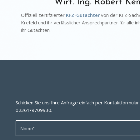
Wirt. Ing. Robert Ke
Offiziell zertifzierter
KFZ-Gutachter
von der KFZ-Sachv
Krefeld und ihr verlässlicher Ansprechpartner für alle i
ihr Gutachten.
Schicken Sie uns Ihre Anfrage einfach per Kontaktformular 
02361/9709930
.