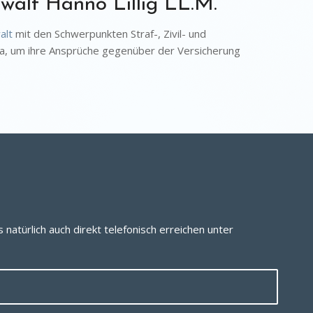
walt Hanno Lillig LL.M.
alt
mit den Schwerpunkten Straf-, Zivil- und
da, um ihre Ansprüche gegenüber der Versicherung
natürlich auch direkt telefonisch erreichen unter